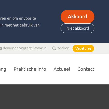
Akkoord
ren en om er voor te
zijn met het gebruik van
Niet akkoord
dewonderwijzer@levwn.nl
zoeken
Vacatures
ang
Praktische info
Actueel
Contact