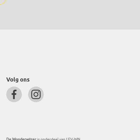
Volg ons
De Wonderwijzer
is onderdeel van LEV-WN