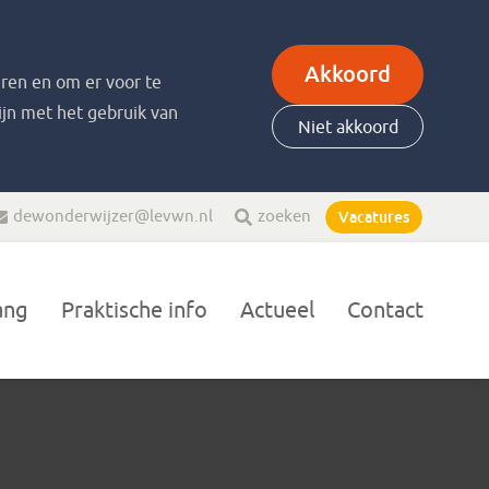
Akkoord
ren en om er voor te
zijn met het gebruik van
Niet akkoord
dewonderwijzer@levwn.nl
zoeken
Vacatures
ang
Praktische info
Actueel
Contact