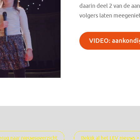
daarin deel 2 van de aan
volgers laten meegeniet
VIDEO: aankondig
erug naar nieuwsoverzicht
Bekijk al het LEV nieuws >