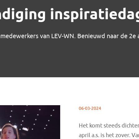
iging inspiratieda
le medewerkers van LEV-WN. Benieuwd naar de 2e 
06-03-2024
Het komt steeds dichter
april a.s. is het zover