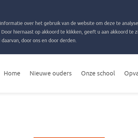
nformatie over het gebruik van de website om deze te analyse
. Door hiernaast op akkoord te klikken, geeft u aan akkoord te 
 daarvan, door ons en door derden.
Home
Nieuwe ouders
Onze school
Opv