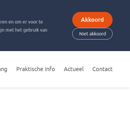
Akkoord
ren en om er voor te
zijn met het gebruik van
Niet akkoord
ang
Praktische info
Actueel
Contact